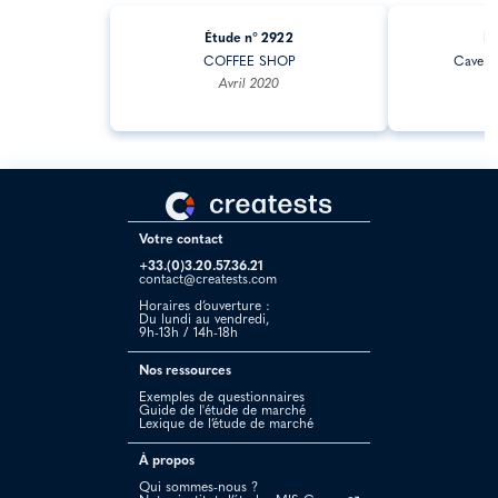
Étude n° 2922
Ét
COFFEE SHOP
Cave à 
Avril 2020
Votre contact
+33.(0)3.20.57.36.21
contact@creatests.com
Horaires d’ouverture :
Du lundi au vendredi,
9h-13h / 14h-18h
Nos ressources
Exemples de questionnaires
Guide de l'étude de marché
Lexique de l’étude de marché
À propos
Qui sommes-nous ?