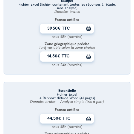
Basique
Fichier Excel (fichier contenant toutes les réponses à l’étude,
sans analyse)
Données brutes
France entière
39.50€ TTC
sous 48h (ouvrées)
Zone géographique précise
Tarif variable selon la zone choisie
14.50€ TTC
sous 24h (ouvrées)
Essentielle
Fichier Excel
+ Rapport d’étude Word (41 pages)
Données brutes + Analyse simple (tris à plat)
France entière
44.50€ TTC
sous 48h (ouvrées)