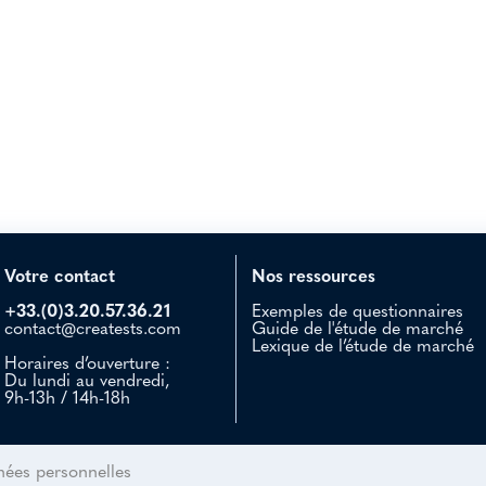
teurs d’entreprises. L’équipe me donne entière satisfaction par 
eillir une information riche et pertinente pour nos clients à un tar
eurs. Ils connaissent bien leur marché et ses besoins. Pour moi i
Votre contact
Nos ressources
+33.(0)3.20.57.36.21
Exemples de questionnaires
contact@creatests.com
Guide de l'étude de marché
Lexique de l’étude de marché
Horaires d’ouverture :
Du lundi au vendredi,
9h-13h / 14h-18h
es personnelles