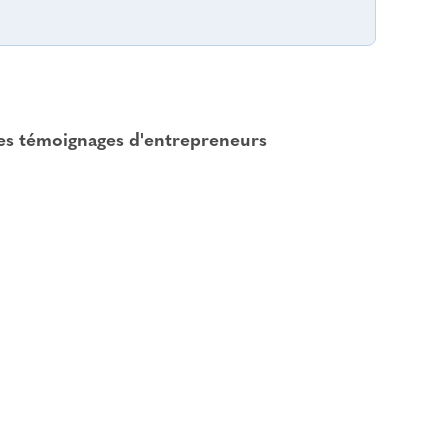
les témoignages d'entrepreneurs
e en fonction de la prestation
 écoute par rapport à mes