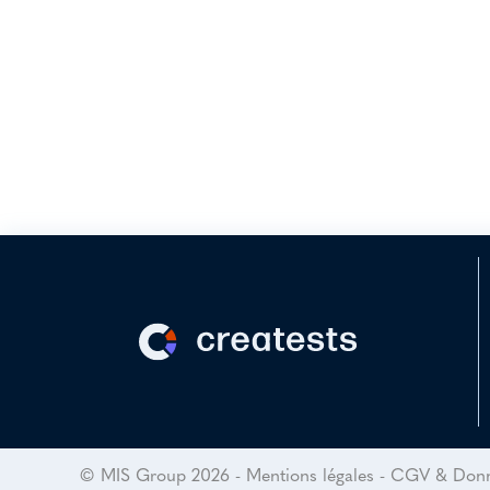
Société :
Cletude
e travaille souvent avec Creatests lorsque j’accompagne les créa
exibilité et son accessibilité. Leurs outils nous permettent de recu
sultats est reconnue par nos clients ainsi que par leurs investiss
alité/prix imbattables. Je les recommande vivement.“
© MIS Group 2026
-
Mentions légales
-
CGV & Donné