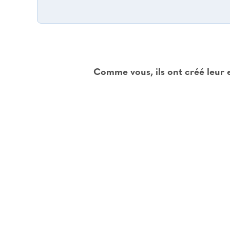
Comme vous, ils ont créé leur 
Laurent TREILLARD
Fonction :
Chef d’entreprise
Société :
AuditSecu
es résultats de l'étude menée par Creatests m'ont permis de cibler
formatique à venir. Les conseils de l'équipe sont de bonne aug
soins. L'adaptation des résultats selon mes critères a été respect