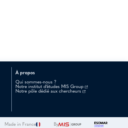
son professionnalisme, sa
if accessible. L’utilité des
ls ont une offre et un rapport
À propos
Qui sommes-nous ?
Notre institut d’études MIS Group
Notre pôle dédié aux chercheurs
Made in France
By