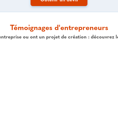
Obtenir un devis
Témoignages d'entrepreneurs
entreprise ou ont un projet de création : découvrez 
 les attentes des particuliers et de définir une tarification cibl
ure ; les chargés de mission sont dynamiques et vraiment à mon
é et cela dans le délai imparti “