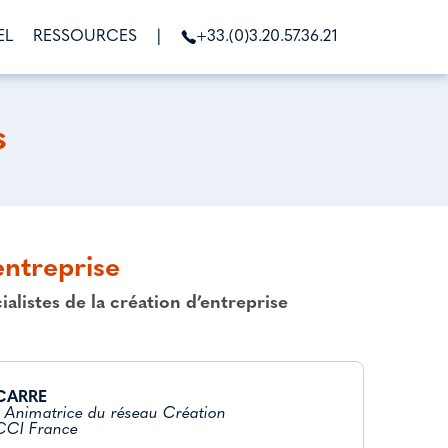
EL
RESSOURCES
|
+33.(0)3.20.57.36.21
s
entreprise
listes de la création d’entreprise
 CARRE
:
Animatrice du réseau Création
CCI France