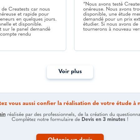
“Nous avons testé Create
 de Creatests car nous
onéreuse. Nous avons trou
néreuse et rapide pour
disponible, une étude men
eneurs en quelques jours.
demandé pour un prix ext
elle et disponible.
étudier. Si nous avons d
et sur le panel demandé
tournerons à nouveau vers
 compte rendu
Voir plus
ez vous aussi confier la réalisation de votre étude à 
ain
réalisée par des professionnels, de la création du questionnair
Complétez notre formulaire de
Devis en 3 minutes
!