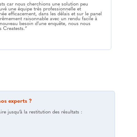
sts car nous cherchions une solution peu
vé une équipe très professionnelle et
ée efficacement, dans les délais et sur le panel
rêmement raisonnable avec un rendu facile à
e nouveau besoin d’une enquête, nous nous
 Creatests.“
nos experts ?
e jusqu’à la restitution des résultats :