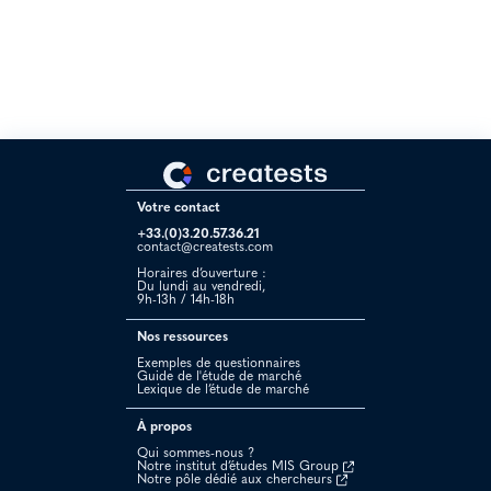
connaissent bien leur marché et ses besoins. Pour moi ils ont une
offre et un rapport qualité/prix imbattables. Je les recommande
vivement.“
Votre contact
+33.(0)3.20.57.36.21
contact@creatests.com
Horaires d’ouverture :
Du lundi au vendredi,
9h-13h / 14h-18h
Nos ressources
Exemples de questionnaires
Guide de l'étude de marché
Lexique de l’étude de marché
À propos
Qui sommes-nous ?
Notre institut d’études MIS Group
Notre pôle dédié aux chercheurs