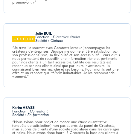
promouvoir. »“
Julie BUIL
Fonction :
Directrice études
Société :
Cletude
“Je travaille souvent avec Creatests lorsque j’accompagne les
créateurs d’entreprises. L’équipe me donne entière satisfaction par
son professionnalisme, sa flexibilité et son accessibilité. Leurs outils
nous permettent de recueillir une information riche et pertinente
pour nos clients à un tarif accessible. L’utilité des résultats est
reconnue par nos clients ainsi que par leurs investisseurs. Ils
connaissent bien leur marché et ses besoins. Pour moi ils ont une
offre et un rapport qualité/prix imbattables. Je les recommande
vivement.“
Karim ABASSI
Fonction :
Consultant
Société :
En formation
“Nous avions pour projet de mener une étude quantitative
(enquête de satisfaction) non pas auprès du panel de Creatests,
mais auprès de clients d'une société spécialisée dans les carrelages
et bains. Nous avons donc fourni à Creatests la base des clients à