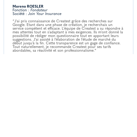
Moreno ROESLER
Fonction :
Fondateur
Société :
Join Your Insurance
“J'ai pris connaissance de Createst grâce des recherches sur
Google. Etant dans une phase de création, je recherchais un
service compétent et efficace. L'équipe de Createst a su répondre à
mes attentes tout en s'adaptant à mes exigences. Ils m'ont donné la
possibilité de rédiger mon questionnaire tout en apportant leurs
suggestions. J'ai assisté à l'élaboration de l'étude de marché du
début jusqu'à la fin. Cette transparence est un gage de confiance.
Tout naturellement, je recommande Createst pour ses tarifs
abordables, sa réactivité et son professionnalisme.“
Anthony BERTRAND
Fonction :
CEO
Société :
Pitoresk
“Après avoir remporté le prix du public du concours organisé par
Creatests, ces derniers ont réalisé pour nous une étude de marché.
Le fait que ce soit un gain offert par Creatests n'a en aucun cas
impacté la qualité du sondage, la diversité des répondants et la
réactivité des chefs de projets. Je remercie donc Creatests pour ce
travail permettant de réajuster notre business model Pitoresk et
recommande leurs compétences dans ce domaine qu'ils maîtrisent
à la perfection.“