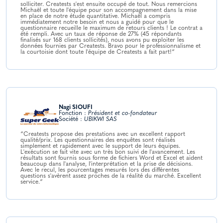
solliciter. Creatests s'est ensuite occupé de tout. Nous remercions
Michaël et toute l'équipe pour son accompagnement dans la mise
en place de notre étude quantitative. Michaël a compris
immédiatement notre besoin et nous a guidé pour que le
questionnaire recueille le maximum de retours clients ! Le contrat a
été rempli. Avec un taux de réponse de 27% (45 répondants
finalisés sur 168 clients sollicités), nous avons pu exploiter les
données fournies par Creatests. Bravo pour le professionnalisme et
la courtoisie dont toute l'équipe de Creatests a fait part!“
Nagi SIOUFI
Fonction :
Président et co-fondateur
Société :
UBIKWI SAS
“Creatests propose des prestations avec un excellent rapport
qualité/prix. Les questionnaires des enquêtes sont réalisés
simplement et rapidement avec le support de leurs équipes.
L'exécution se fait vite avec un très bon suivi de l'avancement. Les
résultats sont fournis sous forme de fichiers Word et Excel et aident
beaucoup dans l'analyse, l'interprétation et la prise de décisions.
Avec le recul, les pourcentages mesurés lors des différentes
questions s'avèrent assez proches de la réalité du marché. Excellent
service.“