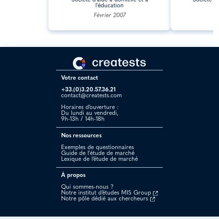
Société d'aide à domicile et à
Société de
l'éducation
Février 2007
Votre contact
+33.(0)3.20.57.36.21
contact@creatests.com
Horaires d’ouverture :
Du lundi au vendredi,
9h-13h / 14h-18h
Nos ressources
Exemples de questionnaires
Guide de l'étude de marché
Lexique de l’étude de marché
À propos
Qui sommes-nous ?
Notre institut d’études MIS Group
Notre pôle dédié aux chercheurs