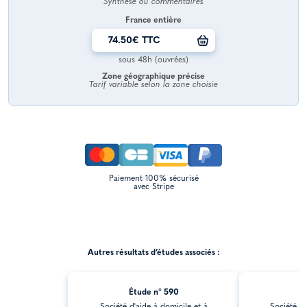
Synthèse ou commentaires
France entière
74.50€ TTC
sous 48h (ouvrées)
Zone géographique précise
Tarif variable selon la zone choisie
Paiement 100% sécurisé
avec Stripe
Autres résultats d’études associés :
Étude n° 590
É