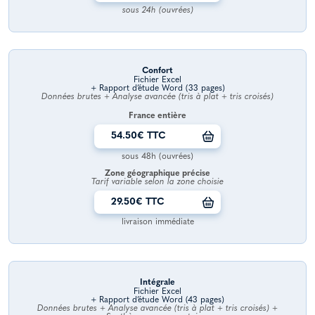
sous 24h (ouvrées)
Confort
Fichier Excel
+ Rapport d’étude Word (33 pages)
Données brutes + Analyse avancée (tris à plat + tris croisés)
France entière
54.50€ TTC
sous 48h (ouvrées)
Zone géographique précise
Tarif variable selon la zone choisie
29.50€ TTC
livraison immédiate
Intégrale
Fichier Excel
+ Rapport d’étude Word (43 pages)
Données brutes + Analyse avancée (tris à plat + tris croisés) +