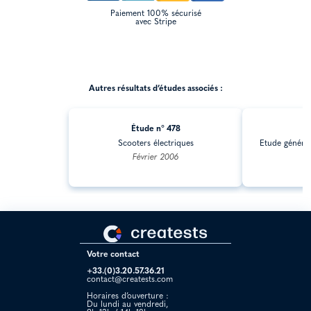
Paiement 100% sécurisé
avec Stripe
Autres résultats d’études associés :
Étude n° 478
É
Scooters électriques
Etude général
Février 2006
Votre contact
+33.(0)3.20.57.36.21
contact@creatests.com
Horaires d’ouverture :
Du lundi au vendredi,