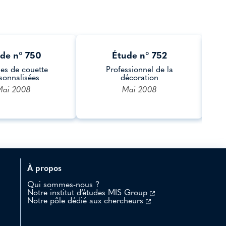
de n° 750
Étude n° 752
es de couette
Professionnel de la
C
sonnalisées
décoration
Mai 2008
Mai 2008
À propos
Qui sommes-nous ?
Notre institut d’études MIS Group
Notre pôle dédié aux chercheurs