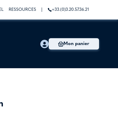
EL
RESSOURCES
|
+33.(0)3.20.57.36.21
Mon panier
n