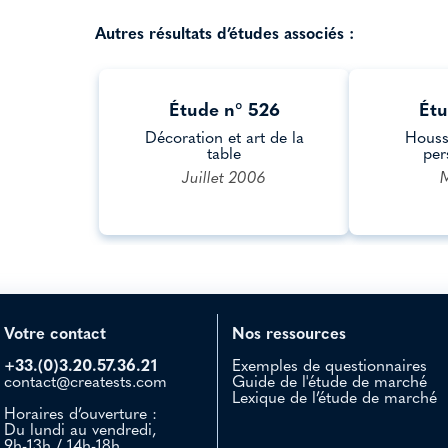
Autres résultats d’études associés :
Étude n° 526
Étu
Décoration et art de la
Houss
table
per
Juillet 2006
Votre contact
Nos ressources
+33.(0)3.20.57.36.21
Exemples de questionnaires
contact@creatests.com
Guide de l'étude de marché
Lexique de l’étude de marché
Horaires d’ouverture :
Du lundi au vendredi,
9h-13h / 14h-18h