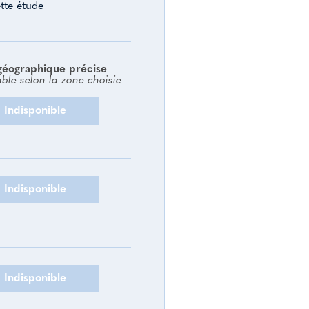
tte étude
géographique précise
able selon la zone choisie
Indisponible
Indisponible
Indisponible