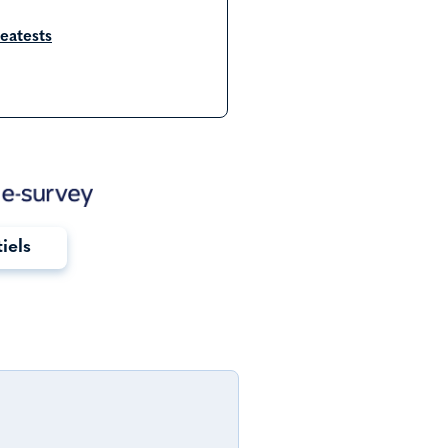
eatests
tiels