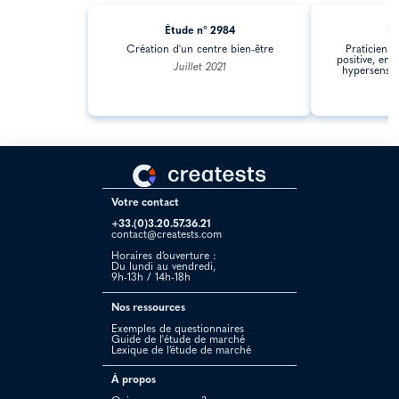
Étude n° 2984
Ét
Création d'un centre bien-être
Praticienn
positive, en 
Juillet 2021
hypersensibi
F
Votre contact
+33.(0)3.20.57.36.21
contact@creatests.com
Horaires d’ouverture :
Du lundi au vendredi,
9h-13h / 14h-18h
Nos ressources
Exemples de questionnaires
Guide de l'étude de marché
Lexique de l’étude de marché
À propos