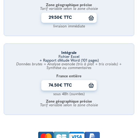
Zone géographique précise
Tarif variable selon la zone choisie
29.50€ TTC
livraison immédiate
Intégrale
Fichier Excel
+ Rapport d’étude Word (101 pages)
Données brutes + Analyse avancée (tris à plat + tris croisés) +
Synthèse ou commentaires
France entière
74.50€ TTC
sous 48h (ouvrées)
Zone géographique précise
Tarif variable selon la zone choisie