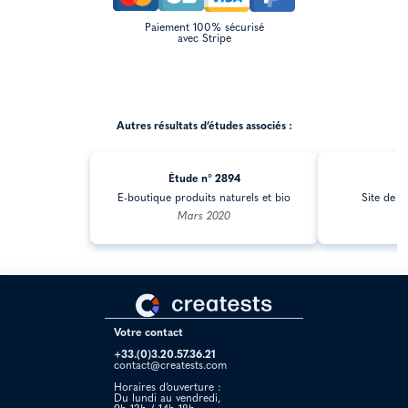
Paiement 100% sécurisé
avec Stripe
Autres résultats d’études associés :
Étude n° 2894
Ét
E-boutique produits naturels et bio
Site de r
Mars 2020
Votre contact
+33.(0)3.20.57.36.21
contact@creatests.com
Horaires d’ouverture :
Du lundi au vendredi,