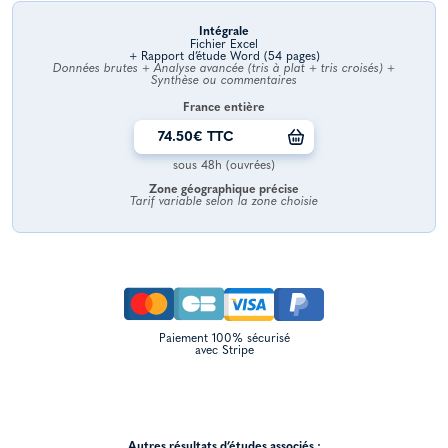
Intégrale
Fichier Excel
+ Rapport d’étude Word (54 pages)
Données brutes + Analyse avancée (tris à plat + tris croisés) +
Synthèse ou commentaires
France entière
74.50€ TTC
sous 48h (ouvrées)
Zone géographique précise
Tarif variable selon la zone choisie
Paiement 100% sécurisé
avec Stripe
Autres résultats d’études associés :