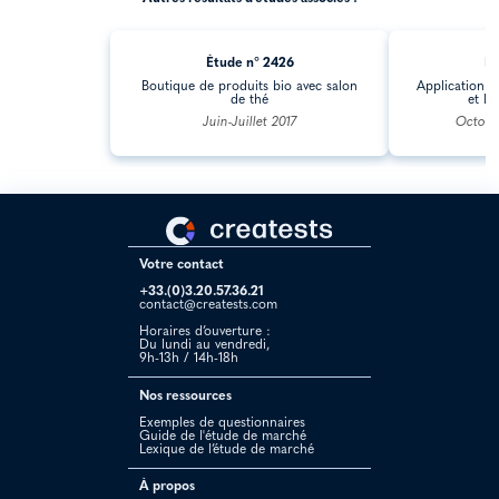
Étude n° 2426
Ét
Boutique de produits bio avec salon
Application 
de thé
et li
Juin-Juillet 2017
Octobr
Votre contact
+33.(0)3.20.57.36.21
contact@creatests.com
Horaires d’ouverture :
Du lundi au vendredi,
9h-13h / 14h-18h
Nos ressources
Exemples de questionnaires
Guide de l'étude de marché
Lexique de l’étude de marché
À propos