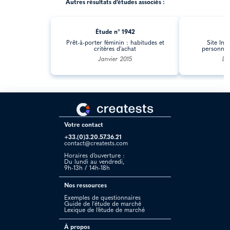
Autres résultats d’études associés :
Étude n° 1942
Ét
Prêt-à-porter féminin : habitudes et
Site Int
critères d'achat
personnal
Janvier 2015
Dé
Votre contact
+33.(0)3.20.57.36.21
contact@creatests.com
Horaires d’ouverture :
Du lundi au vendredi,
9h-13h / 14h-18h
Nos ressources
Exemples de questionnaires
Guide de l'étude de marché
Lexique de l’étude de marché
À propos