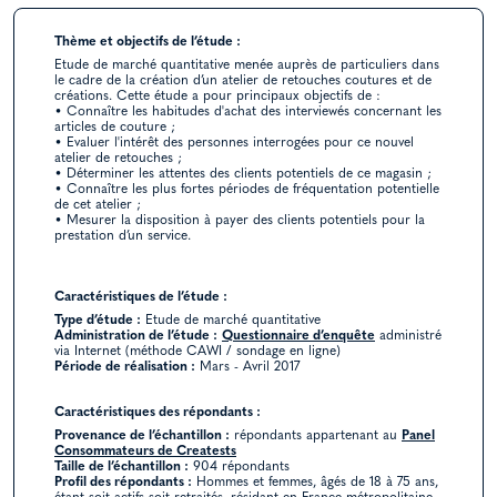
Thème et objectifs de l’étude :
Etude de marché quantitative menée auprès de particuliers dans
le cadre de la création d’un atelier de retouches coutures et de
créations. Cette étude a pour principaux objectifs de :
• Connaître les habitudes d'achat des interviewés concernant les
articles de couture ;
• Evaluer l'intérêt des personnes interrogées pour ce nouvel
atelier de retouches ;
• Déterminer les attentes des clients potentiels de ce magasin ;
• Connaître les plus fortes périodes de fréquentation potentielle
de cet atelier ;
• Mesurer la disposition à payer des clients potentiels pour la
prestation d’un service.
Caractéristiques de l’étude :
Type d’étude :
Etude de marché quantitative
Administration de l’étude :
Questionnaire d’enquête
administré
via Internet (méthode CAWI / sondage en ligne)
Période de réalisation :
Mars - Avril 2017
Caractéristiques des répondants :
Provenance de l’échantillon :
répondants appartenant au
Panel
Consommateurs de Creatests
Taille de l’échantillon :
904 répondants
Profil des répondants :
Hommes et femmes, âgés de 18 à 75 ans,