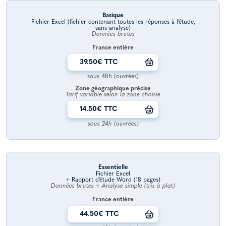
Basique
Fichier Excel (fichier contenant toutes les réponses à l’étude,
sans analyse)
Données brutes
France entière
39.50€ TTC
sous 48h (ouvrées)
Zone géographique précise
Tarif variable selon la zone choisie
14.50€ TTC
sous 24h (ouvrées)
Essentielle
Fichier Excel
+ Rapport d’étude Word (18 pages)
Données brutes + Analyse simple (tris à plat)
France entière
44.50€ TTC