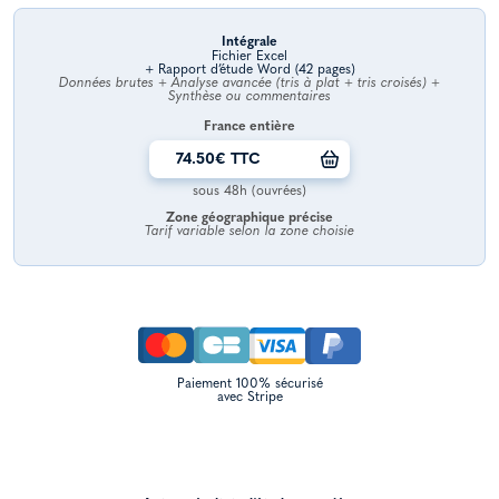
Intégrale
Fichier Excel
+ Rapport d’étude Word (42 pages)
Données brutes + Analyse avancée (tris à plat + tris croisés) +
Synthèse ou commentaires
France entière
74.50€ TTC
sous 48h (ouvrées)
Zone géographique précise
Tarif variable selon la zone choisie
Paiement 100% sécurisé
avec Stripe