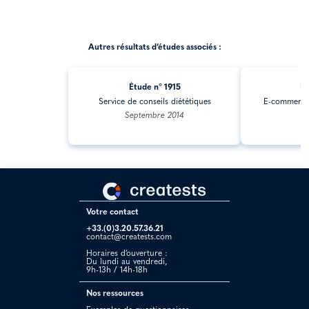
Autres résultats d’études associés :
Étude n° 1915
Ét
Service de conseils diététiques
E-commerce 
Septembre 2014
J
Votre contact
+33.(0)3.20.57.36.21
contact@creatests.com
Horaires d’ouverture :
Du lundi au vendredi,
9h-13h / 14h-18h
Nos ressources