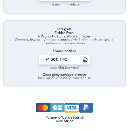
livraison immédiate
Intégrale
Fichier Excel
+ Rapport d’étude Word (51 pages)
Données brutes + Analyse avancée (tris à plat + tris croisés) +
Synthèse ou commentaires
France entière
74.50€ TTC
sous 48h (ouvrées)
Zone géographique précise
Tarif variable selon la zone choisie
Paiement 100% sécurisé
avec Stripe