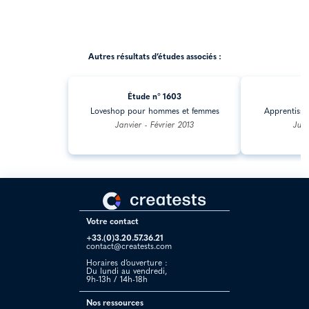
Autres résultats d’études associés :
Étude n° 1603
Ét
Loveshop pour hommes et femmes
Apprentissa
Janvier - Février 2013
Juil
Votre contact
+33.(0)3.20.57.36.21
contact@creatests.com
Horaires d’ouverture :
Du lundi au vendredi,
9h-13h / 14h-18h
Nos ressources