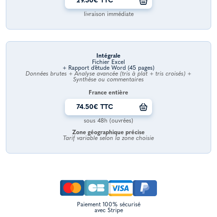
29.50€ TTC
livraison immédiate
Intégrale
Fichier Excel
+ Rapport d’étude Word (45 pages)
Données brutes + Analyse avancée (tris à plat + tris croisés) +
Synthèse ou commentaires
France entière
74.50€ TTC
sous 48h (ouvrées)
Zone géographique précise
Tarif variable selon la zone choisie
Paiement 100% sécurisé
avec Stripe