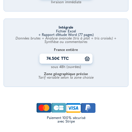
livraison immédiate
Intégrale
Fichier Excel
+ Rapport d’étude Word (77 pages)
Données brutes + Analyse avancée (tris à plat + tris croisés) +
Synthèse ou commentaires
France entière
74.50€ TTC
sous 48h (ouvrées)
Zone géographique précise
Tarif variable selon la zone choisie
Paiement 100% sécurisé
avec Stripe