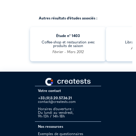
Autres résultats d’études associés :
Étude n° 1403
Ét
Coffee-shop et restauration avec
Librai
produits de saison
Avr
Février - Mars 2012
Votre contact
+33.(0)3.20.57.36.21
contact@creatests.com
Horaires d’ouverture :
Du lundi au vendredi,
9h-13h / 14h-18h
Nos ressources
Exemples de questionnaires