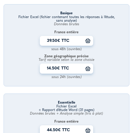
Basique
Fichier Excel (fichier contenant toutes les réponses à l’étude,
sans analyse)
Données brutes
France entière
39.50€ TTC
sous 48h (ouvrées)
Zone géographique précise
Tarif variable selon la zone choisie
14.50€ TTC
sous 24h (ouvrées)
Essentielle
Fichier Excel
+ Rapport d’étude Word (31 pages)
Données brutes + Analyse simple (tris à plat)
France entière
44.50€ TTC