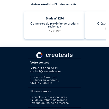
Autres résultats d’études associés :
Étude n° 1274
Ét
Commerce de proximité de produits
Création 
régionaux
Ma
Avril 2011
Votre contact
+33.(0)3.20.57.36.21
contact@creatests.com
Horaires d’ouverture :
Du lundi au vendredi,
9h-13h / 14h-18h
Nos ressources
Exemples de questionnaires
Guide de l'étude de marché
Lexique de l’étude de marché