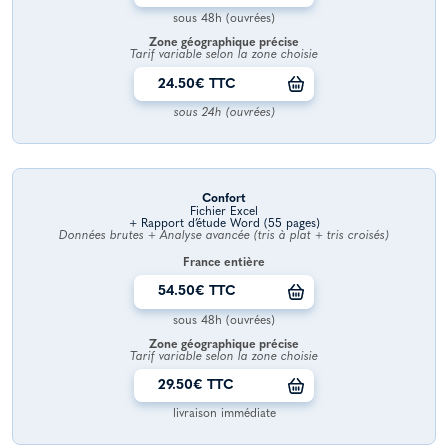
sous 48h (ouvrées)
Zone géographique précise
Tarif variable selon la zone choisie
24.50€ TTC
sous 24h (ouvrées)
Confort
Fichier Excel
+ Rapport d’étude Word (55 pages)
Données brutes + Analyse avancée (tris à plat + tris croisés)
France entière
54.50€ TTC
sous 48h (ouvrées)
Zone géographique précise
Tarif variable selon la zone choisie
29.50€ TTC
livraison immédiate