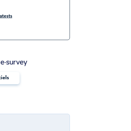
tests
tiels