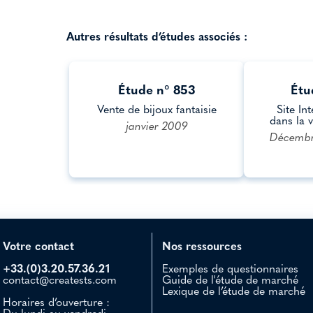
Autres résultats d’études associés :
Étude n° 853
Étu
Vente de bijoux fantaisie
Site Int
dans la 
janvier 2009
Décembre
Votre contact
Nos ressources
+33.(0)3.20.57.36.21
Exemples de questionnaires
contact@creatests.com
Guide de l'étude de marché
Lexique de l’étude de marché
Horaires d’ouverture :