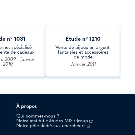
de n° 1031
Étude n° 1210
ernet spécialisé
Vente de bijoux en argent,
vente de cadeaux
fantaisies et accessoires
de mode
 2009 - janvier
2010
Janvier 2011
À propos
Qui sommes-nous ?
Notre institut d’études MIS Group
Notre pôle dédié aux chercheurs