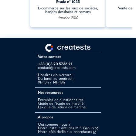
Étude n° 1035
Ét
E-commerce sur les jeux de sociétés,
Vente de g
bandes dessinées et romans
Janvier 2010
Votre contact
+33.(0)3.20.57.36.21
contact@creatests.com
Horaires d’ouverture :
Du lundi au vendredi,
9h-13h / 14h-18h
Nos ressources
Exemples de questionnaires
Guide de l'étude de marché
Lexique de l’étude de marché
À propos
Qui sommes-nous ?
Notre institut d’études MIS Group
Notre pôle dédié aux chercheurs