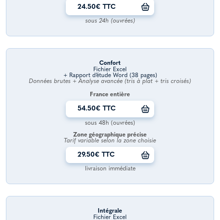
24.50€ TTC
sous 24h (ouvrées)
Confort
Fichier Excel
+ Rapport d’étude Word (38 pages)
Données brutes + Analyse avancée (tris à plat + tris croisés)
France entière
54.50€ TTC
sous 48h (ouvrées)
Zone géographique précise
Tarif variable selon la zone choisie
29.50€ TTC
livraison immédiate
Intégrale
Fichier Excel